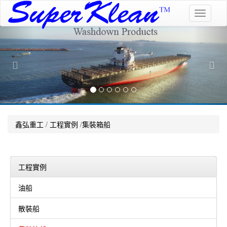
Toggle
navigati
Previous
Nex
鑫弘重工
/
工程實例
/
集裝箱船
工程實例
油船
散裝船