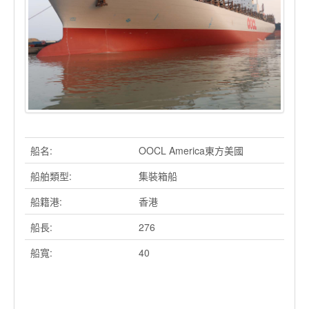
船名:
OOCL America東方美國
船舶類型:
集裝箱船
船籍港:
香港
船長:
276
船寬:
40