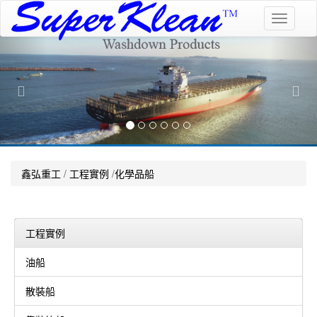
Toggle
navigati
Previous
Nex
鑫弘重工
/
工程實例
/
化學品船
工程實例
油船
散裝船