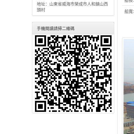
船長:
地址：山東省威海市榮成市人和鎮山西
頭村
船寬:
手機閱讀請掃二維碼