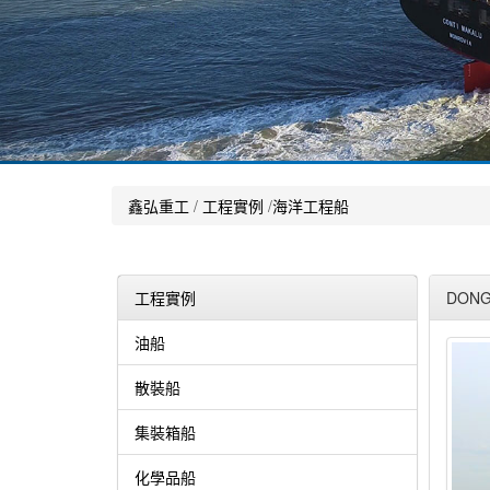
鑫弘重工
/
工程實例
/
海洋工程船
工程實例
DONG
油船
散裝船
集裝箱船
化學品船